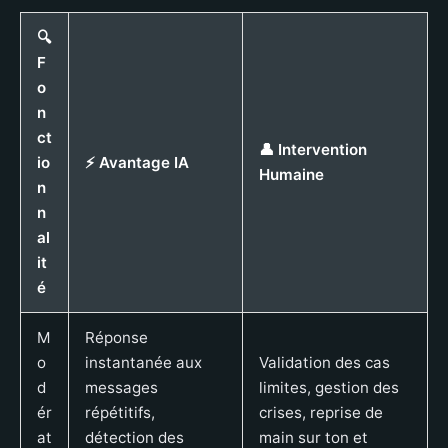
🔍
F
o
n
ct
👤 Intervention
io
⚡ Avantage IA
Humaine
n
n
al
it
é
M
Réponse
o
instantanée aux
Validation des cas
d
messages
limites, gestion des
ér
répétitifs,
crises, reprise de
at
détection des
main sur ton et