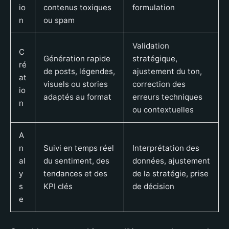
io
contenus toxiques
formulation
n
ou spam
Validation
C
Génération rapide
stratégique,
ré
de posts, légendes,
ajustement du ton,
at
visuels ou stories
correction des
io
adaptés au format
erreurs techniques
n
ou contextuelles
A
n
Suivi en temps réel
Interprétation des
al
du sentiment, des
données, ajustement
y
tendances et des
de la stratégie, prise
s
KPI clés
de décision
e