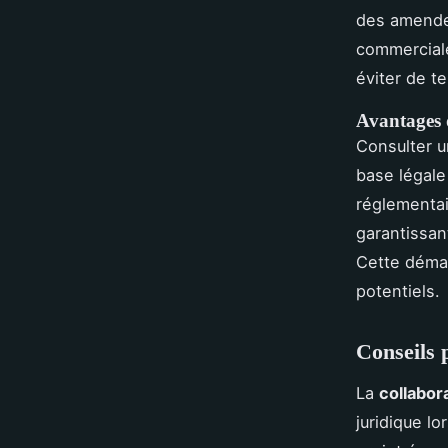
des amendes
commerciale
éviter de te
Avantages d
Consulter u
base légale
réglementai
garantissan
Cette démar
potentiels.
Conseils 
La
collabor
juridique lo