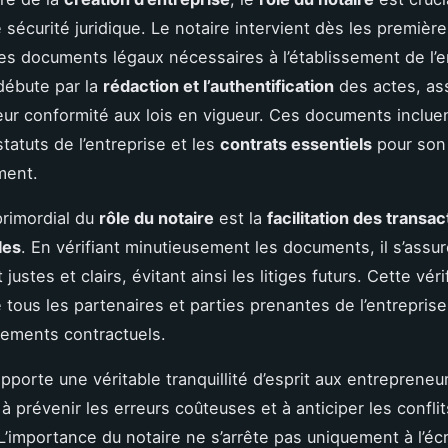
e sécurité juridique. Le notaire intervient dès les premièr
es documents légaux nécessaires à l’établissement de l’e
 débute par la
rédaction et l’authentification
des actes, ass
 leur conformité aux lois en vigueur. Ces documents inclue
statuts de l’entreprise et les
contrats essentiels
pour son
ment.
rimordial du
rôle du notaire
est la
facilitation des transac
les
. En vérifiant minutieusement les documents, il s’assu
justes et clairs, évitant ainsi les litiges futurs. Cette véri
e tous les partenaires et parties prenantes de l’entrepris
ements contractuels.
pporte une véritable tranquillité d’esprit aux entrepreneu
à prévenir les erreurs coûteuses et à anticiper les conflit
L’importance du notaire ne s’arrête pas uniquement à l’écri