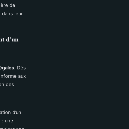
ière de
é dans leur
nt d’un
légales
. Dès
conforme aux
ion des
tion d’un
 : une
curiser ses