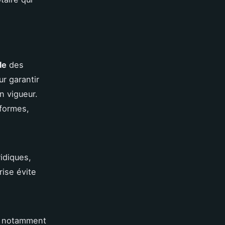
le
des
r garantir
n vigueur.
nformes,
ridiques,
rise évite
, notamment