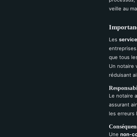
veille au ma
Importanc
Les
service
entreprises
que tous le
Un notaire 
réduisant ai
Responsabil
Le notaire a
assurant ain
les erreurs
Conséquenc
Une
non-co