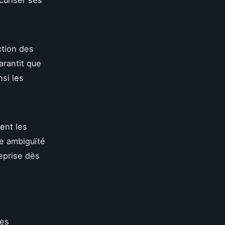
ction des
arantit que
si les
ent les
te ambiguïté
reprise dès
es