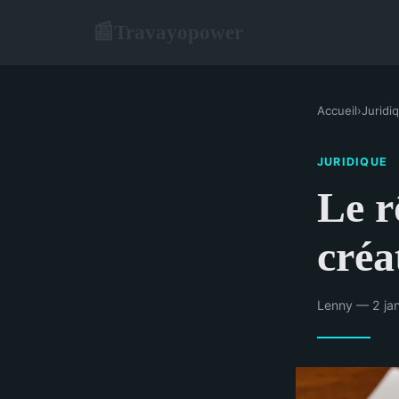
Travayopower
📰
Accueil
›
Juridi
JURIDIQUE
Le r
créa
Lenny — 2 jan