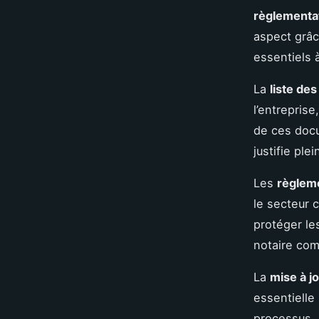
règlementa
aspect grâ
essentiels 
La
liste de
l’entreprise
de ces docu
justifie pl
Les
règlem
le secteur 
protéger le
notaire com
La
mise à j
essentielle
processus, s