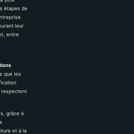
es étapes de
ntreprise.
urant leur
nt, entre
tions
re que les
fication
e respectent
rs, grâce à
s
ture et à la