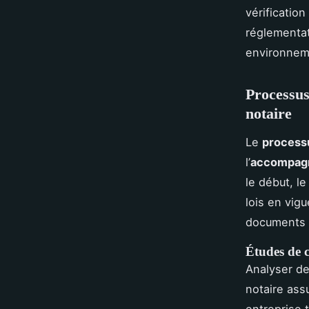
vérificatio
réglementat
environneme
Processus
notaire
Le
processu
l’
accompagn
le début, l
lois en vigu
documents c
Études de c
Analyser d
notaire ass
entreprise 