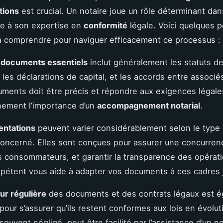
tions
est crucial. Un notaire joue un rôle déterminant dan
ce à son expertise en
conformité
légale. Voici quelques p
à comprendre pour naviguer efficacement ce processus :
s documents essentiels
inclut généralement les statuts d
, les déclarations de capital, et les accords entre associ
ments doit être précis et répondre aux exigences légales
einement l’importance d’un
accompagnement notarial
.
entations
peuvent varier considérablement selon le type d
concerné. Elles sont conçues pour assurer une concurrenc
s consommateurs, et garantir la transparence des opérat
pétent vous aide à adapter vos documents à ces cadres j
our régulière
des documents et des contrats légaux est 
 pour s’assurer qu’ils restent conformes aux lois en évolut
ouvent négligé, peut être facilité par l’assistance d’un no