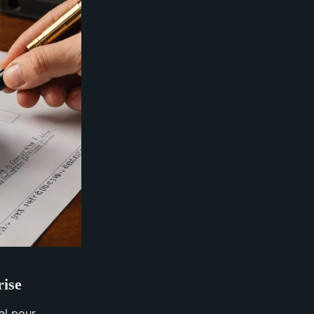
rise
al pour