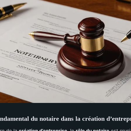
ondamental du notaire dans la création d’entrep
re de la
création d’entreprise
, le
rôle du notaire
est cruci