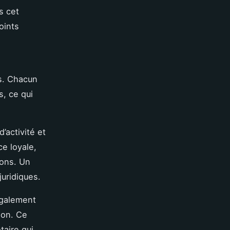
s cet
oints
e
és. Chacun
, ce qui
’activité et
e loyale,
ions. Un
uridiques.
également
ion. Ce
taire qui