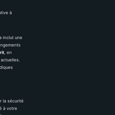
tive à
 inclut une
changements
rit
, en
actuelles.
idiques
 la sécurité
é à votre