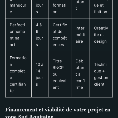
utan
manucur
jour
formati
ue et
t
e
s
on
finition
Perfecti
4 à
Certific
Inter
Créativ
onneme
6
at de
médi
ité et
nt nail
jour
compét
aire
design
art
s
ences
Formatio
Titre
Déb
n
10 à
Techni
RNCP
utan
complèt
14
que +
ou
t à
e
jour
gestion
équival
confi
certifian
s
client
ent
rmé
te
Financement et viabilité de votre projet en
zone Sud Aquitaine