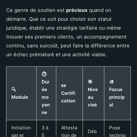
Ce genre de soutien est
précieux
quand on
démarre. Que ce soit pour choisir son statut
juridique, établir une stratégie tarifaire ou même
trouver ses premiers clients, un accompagnement
continu, sans surcoût, peut faire la différence entre
un échec prématuré et une activité viable.
⏱️
Dur
🎯
🎨
📜
🔍
ée
Nive
Focus
Certifi
Module
mo
au
princip
cation
yen
visé
al
ne
Initiation
3 à
Attesta
Pose
Déb
gel et
5
tion de
techniq