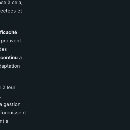
ce à cela,
nectées et
ficacité
 prouvent
des
 continu
a
daptation
 à leur
,
la gestion
 fournissent
nt à