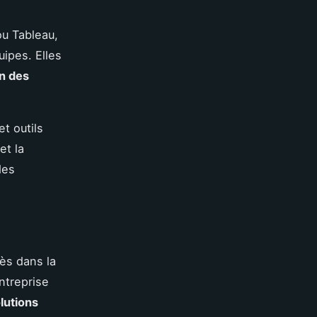
ou Tableau,
ipes. Elles
n des
et outils
et la
des
ès dans la
ntreprise
lutions