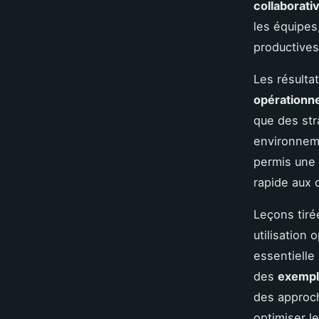
collaborati
les équipes
productives
Les résulta
opérationne
que des str
environneme
permis une 
rapide aux d
Leçons tiré
utilisation 
essentielle
des
exempl
des approch
optimiser l