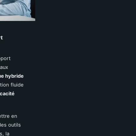
t
pport
 aux
ue hybride
tion fluide
icacité
ettre en
es outils
, la