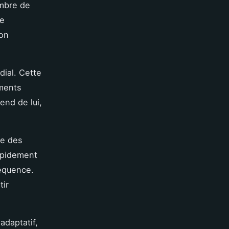
embre de
te
bon
dial. Cette
ements
end de lui,
re des
rapidement
séquence.
tir
adaptatif,