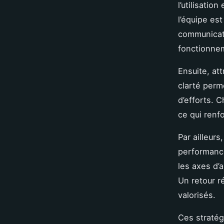
l’utilisati
l’équipe es
communicat
fonctionnem
Ensuite, att
clarté perm
d’efforts. 
ce qui renf
Par ailleurs
performance
les axes d’
Un retour r
valorisés.
Ces stratég