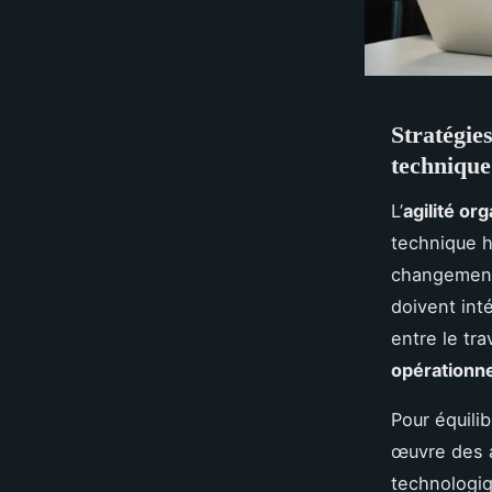
Stratégie
technique
L’
agilité or
technique h
changement
doivent inté
entre le tra
opérationne
Pour équilib
œuvre des a
technologiq