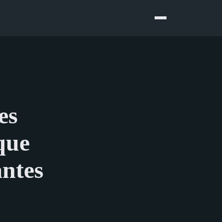
es
que
antes