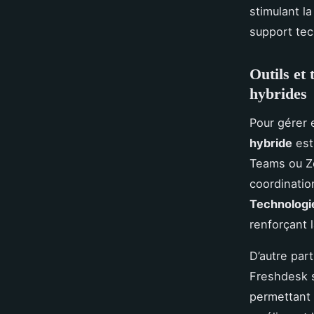
stimulant la
support tec
Outils et
hybrides
Pour gérer 
hybride
est
Teams ou Zo
coordination
Technologi
renforçant l
D’autre part
Freshdesk s
permettant 