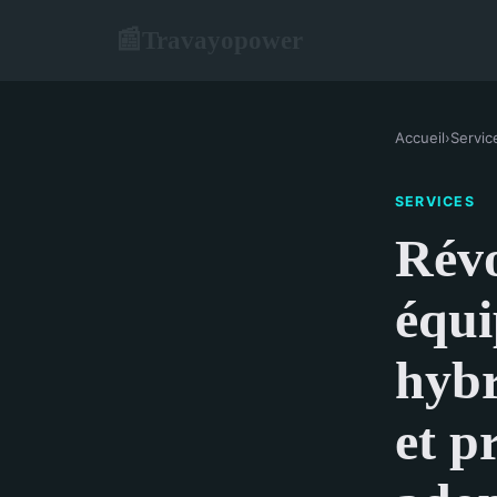
Travayopower
📰
Accueil
›
Servic
SERVICES
Révo
équi
hybr
et p