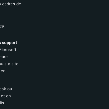
 cadres de
es
s support
Microsoft
eure
u sur site.
 en
esk ou
 et en
ils