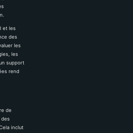
es
n.
 et les
ance des
aluer les
ies, les
un support
tées rend
re de
r des
ela inclut