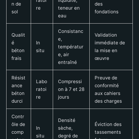
ratoi
liquidité,
n de
des
re
teneur en
sol
fondations
eau
Consistanc
Qualit
Validation
e,
é
In
immédiate de
températur
béton
situ
la mise en
e, air
frais
œuvre
entraîné
Résist
Preuve de
Labo
Compressi
ance
conformité
ratoi
on à 7 et 28
béton
aux cahiers
re
jours
durci
des charges
Contr
Densité
ôle de
Éviction des
In
sèche,
comp
tassements
situ
degré de