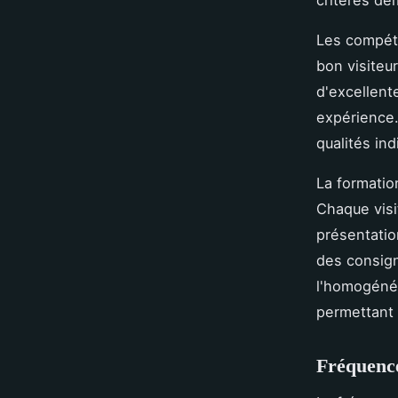
critères d
Les compéte
bon visiteur
d'excellent
expérience.
qualités in
La formation
Chaque visi
présentation
des consign
l'homogénéi
permettant 
Fréquence