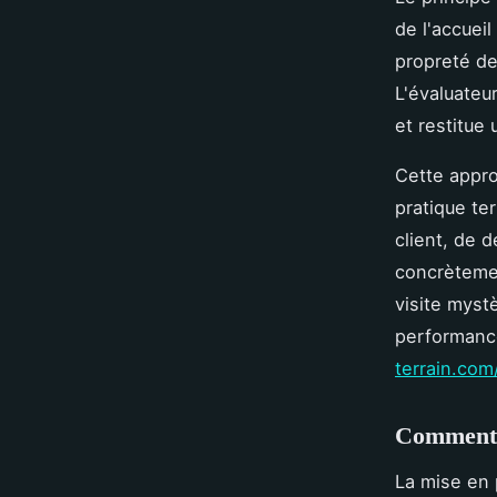
de l'accueil
propreté de
L'évaluateu
et restitue 
Cette appr
pratique ter
client, de 
concrètemen
visite myst
performance
terrain.com
Comment o
La mise en