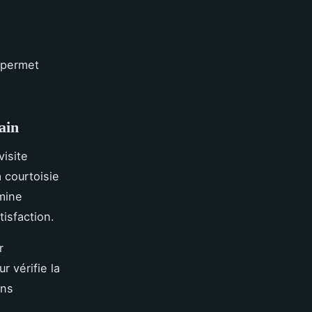
é permet
ain
visite
 courtoisie
mine
tisfaction.
r
r vérifie la
ons