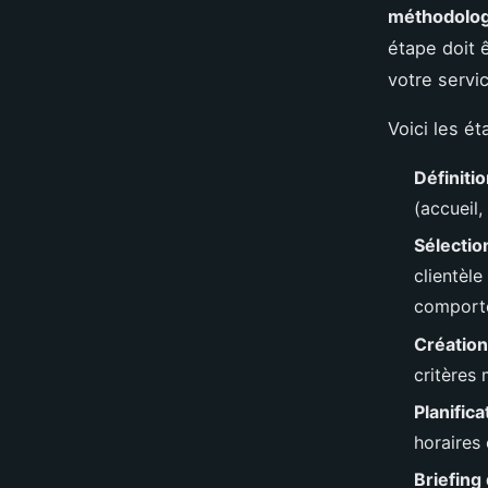
méthodolo
étape doit 
votre servic
Voici les é
Définitio
(accueil,
Sélectio
clientèl
comport
Création 
critères
Planifica
horaires
Briefing