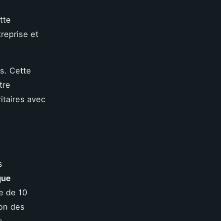
tte
treprise et
ts. Cette
tre
ritaires avec
s
que
pe de 10
lon des