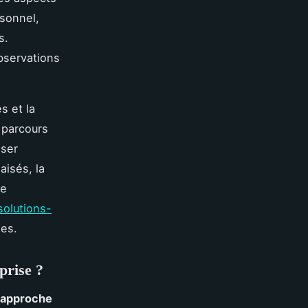
rsonnel,
s.
bservations
s et la
e parcours
iser
aisés, la
re
solutions-
les.
prise ?
approche