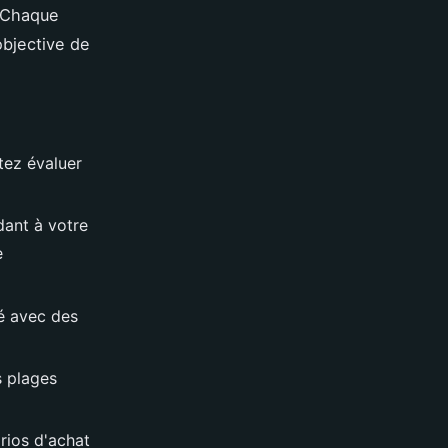
. Chaque
objective de
tez évaluer
dant à votre
e
lé avec des
s plages
rios d'achat