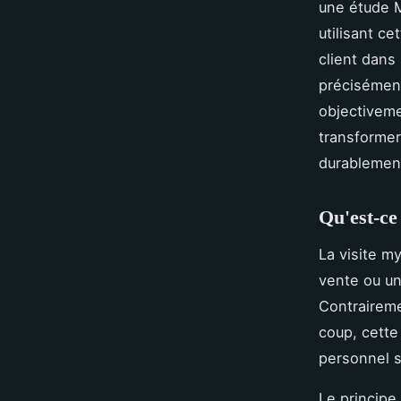
une étude M
utilisant c
client dans
précisément
objectivem
transformer
durablement
Qu'est-ce
La visite m
vente ou un
Contraireme
coup, cette
personnel s
Le principe