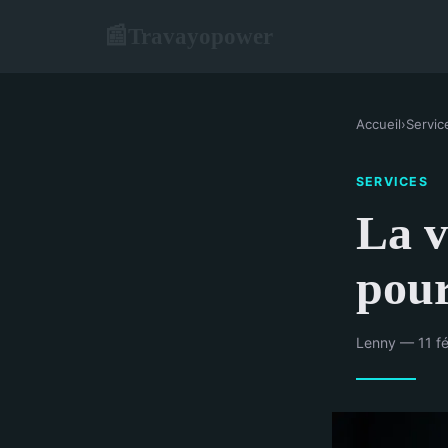
Travayopower
📰
Accueil
›
Servic
SERVICES
La v
pour
Lenny — 11 fé