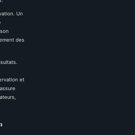
s.
vation. Un
e
 son
alement des
sultats.
ervation et
assure
ateurs,
.
n