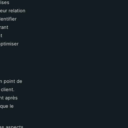
ises
eur relation
entifier
rant
t
optimiser
n point de
client.
nt après
 que le
les aspects